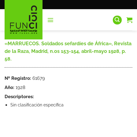
Saltar
al
contenido
«MARRUECOS. Soldados sefardíes de África», Revista
de la Raza, Madrid, n.os 153-154, abril-mayo 1928, p.
58.
Nº Registro:
61679
Año:
1928
Descriptores:
Sin clasificación específica