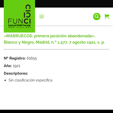
Saltar
al
contenido
«MARRUECOS: primera posición abandonada»,
Blanco y Negro, Madrid, n.º 1.577, 7 agosto 1921, s. p.
Nº Registro:
61655
Año:
1921
Descriptores:
Sin clasificación específica