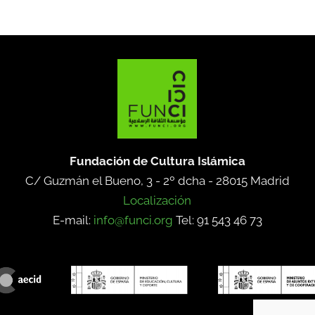
Fundación de Cultura Islámica
C/ Guzmán el Bueno, 3 - 2º dcha -
28015 Madrid
Localización
E-mail:
info@funci.org
Tel: 91 543 46 73