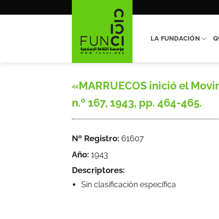
Saltar
al
contenido
LA FUNDACIÓN
Q
«MARRUECOS inició el Movimi
n.º 167, 1943, pp. 464-465.
Nº Registro:
61607
Año:
1943
Descriptores:
Sin clasificación específica