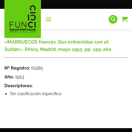
Saltar
al
contenido
«MARRUECOS francés. Dos entrevistas con el
Sultán», África, Madrid, mayo 1953, pp. 259-260.
Nº Registro:
61585
Año:
1953
Descriptores:
Sin clasificación específica