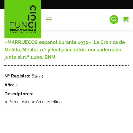
Saltar
al
contenido
«MARRUECOS español durante 1930», La Crónica de
Melilla, Melilla, n.º y fecha inciertos, encuadernado
junto al n.º 1.100, BNM.
Nº Registro:
61573
Año:
1
Descriptores:
Sin clasificación específica