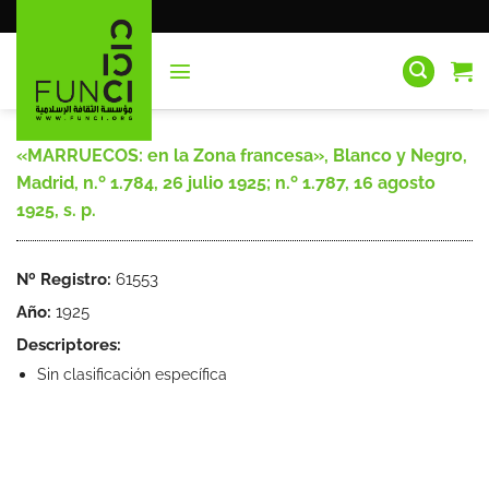
Saltar
al
contenido
«MARRUECOS: en la Zona francesa», Blanco y Negro,
Madrid, n.º 1.784, 26 julio 1925; n.º 1.787, 16 agosto
1925, s. p.
Nº Registro:
61553
Año:
1925
Descriptores:
Sin clasificación específica