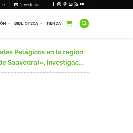
6 73
Newsletter
IÓN
BIBLIOTECA
TIENDA
les Pelágicos en la región
e Saavedra)», Investigac...