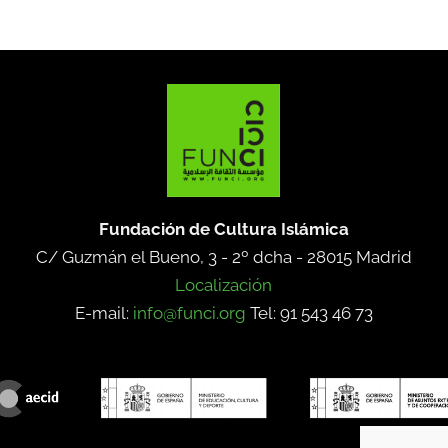
Fundación de Cultura Islámica
C/ Guzmán el Bueno, 3 - 2º dcha -
28015 Madrid
Localización
E-mail:
info@funci.org
Tel: 91 543 46 73