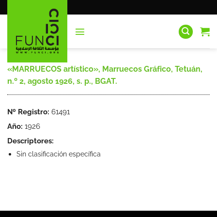
Saltar
al
contenido
«MARRUECOS artístico», Marruecos Gráfico, Tetuán,
n.º 2, agosto 1926, s. p., BGAT.
Nº Registro:
61491
Año:
1926
Descriptores:
Sin clasificación específica