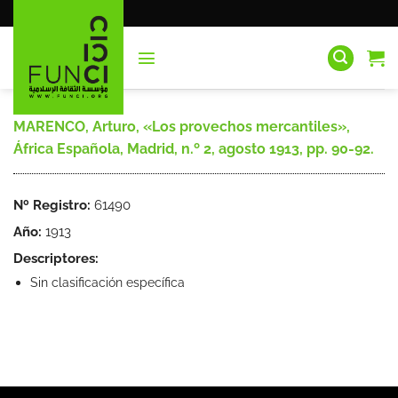
Saltar
al
contenido
MARENCO, Arturo, «Los provechos mercantiles»,
África Española, Madrid, n.º 2, agosto 1913, pp. 90-92.
Nº Registro:
61490
Año:
1913
Descriptores:
Sin clasificación específica