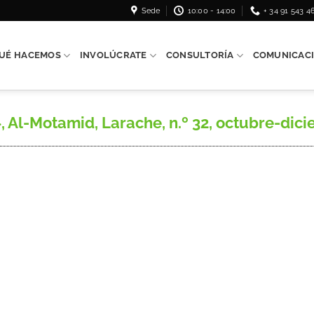
Sede
10:00 - 14:00
+ 34 91 543 4
UÉ HACEMOS
INVOLÚCRATE
CONSULTORÍA
COMUNICAC
Al-Motamid, Larache, n.º 32, octubre-dicie