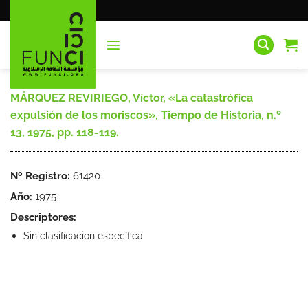
Saltar
al
contenido
MÁRQUEZ REVIRIEGO, Víctor, «La catastrófica
expulsión de los moriscos», Tiempo de Historia, n.º
13, 1975, pp. 118-119.
Nº Registro:
61420
Año:
1975
Descriptores:
Sin clasificación específica