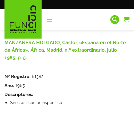
Saltar
al
contenido
MANZANERA HOLGADO, Castor, «España en el Norte
de África», África, Madrid, n.º extraordinario, julio
1965, p. 5.
Nº Registro:
61382
Año:
1965
Descriptores:
Sin clasificación específica