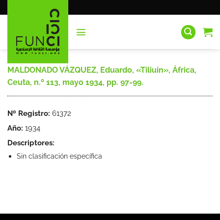
Saltar
al
contenido
MALDONADO VÁZQUEZ, Eduardo, «Tiliuin», África,
Ceuta, n.º 113, mayo 1934, pp. 97-99.
Nº Registro:
61372
Año:
1934
Descriptores:
Sin clasificación específica