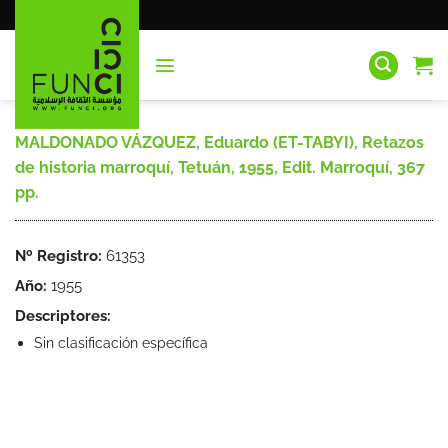
Saltar
al
contenido
MALDONADO VÁZQUEZ, Eduardo (ET-TABYI), Retazos
de historia marroquí, Tetuán, 1955, Edit. Marroquí, 367
pp.
Nº Registro:
61353
Año:
1955
Descriptores:
Sin clasificación específica