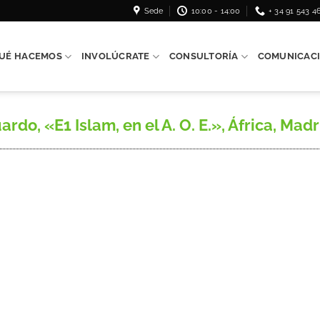
Sede
10:00 - 14:00
+ 34 91 543 4
UÉ HACEMOS
INVOLÚCRATE
CONSULTORÍA
COMUNICAC
E1 Islam, en el A. O. E.», África, Madrid, 