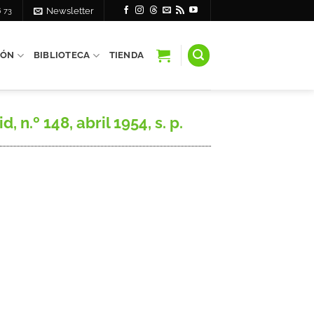
6 73
Newsletter
IÓN
BIBLIOTECA
TIENDA
n.º 148, abril 1954, s. p.