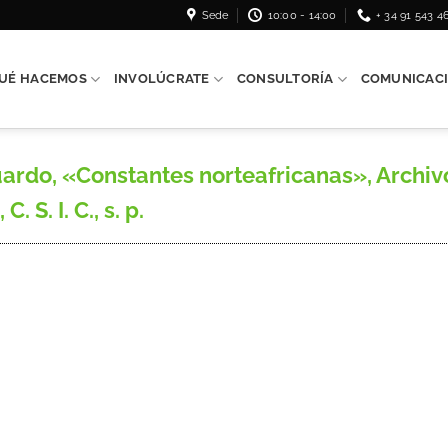
Sede
10:00 - 14:00
+ 34 91 543 4
UÉ HACEMOS
INVOLÚCRATE
CONSULTORÍA
COMUNICAC
, «Constantes norteafricanas», Archivos 
. S. I. C., s. p.