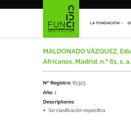
Saltar
al
contenido
LA FUNDACIÓN
Q
MALDONADO VÁZQUEZ, Eduardo
Africanos, Madrid, n.º 61, s. a., C
Nº Registro:
61323
Año:
1
Descriptores:
Sin clasificación específica