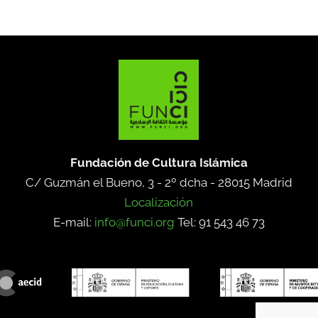
Fundación de Cultura Islámica
C/ Guzmán el Bueno, 3 - 2º dcha -
28015 Madrid
Localización
E-mail:
info@funci.org
Tel: 91 543 46 73