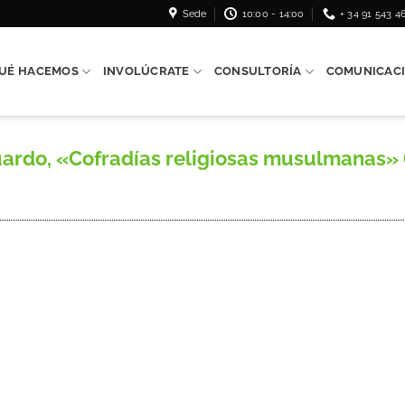
Sede
10:00 - 14:00
+ 34 91 543 4
UÉ HACEMOS
INVOLÚCRATE
CONSULTORÍA
COMUNICAC
o, «Cofradías religiosas musulmanas» (