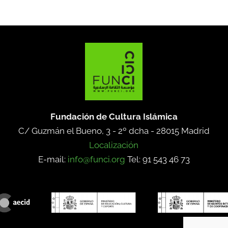
Fundación de Cultura Islámica
C/ Guzmán el Bueno, 3 - 2º dcha -
28015 Madrid
Localización
E-mail:
info@funci.org
Tel: 91 543 46 73