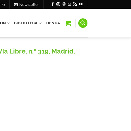
6 73
Newsletter
IÓN
BIBLIOTECA
TIENDA
a Libre, n.º 319, Madrid,