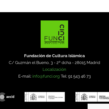
Fundación de Cultura Islámica
C/ Guzmán el Bueno, 3 - 2º dcha -
28015 Madrid
Localización
E-mail:
info@funci.org
Tel: 91 543 46 73