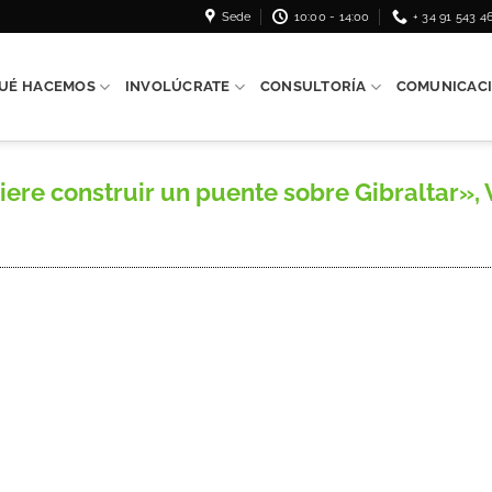
Sede
10:00 - 14:00
+ 34 91 543 4
UÉ HACEMOS
INVOLÚCRATE
CONSULTORÍA
COMUNICAC
ere construir un puente sobre Gibraltar», Ví