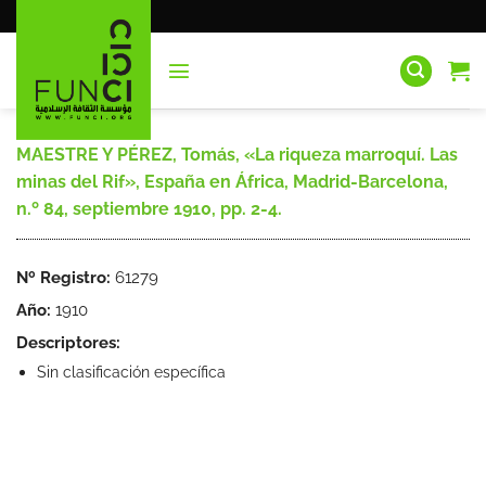
Saltar
al
contenido
MAESTRE Y PÉREZ, Tomás, «La riqueza marroquí. Las
minas del Rif», España en África, Madrid-Barcelona,
n.º 84, septiembre 1910, pp. 2-4.
Nº Registro:
61279
Año:
1910
Descriptores:
Sin clasificación específica