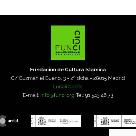
Fundación de Cultura Islámica
C/ Guzmán el Bueno, 3 - 2º dcha -
28015 Madrid
Localización
E-mail:
info@funci.org
Tel: 91 543 46 73