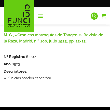
Saltar
al
contenido
M. G., «Crónicas marroquíes de Tánger...», Revista de
la Raza, Madrid, n.º 100, julio 1923, pp. 12-13.
Nº Registro:
61202
Año:
1923
Descriptores:
Sin clasificación específica