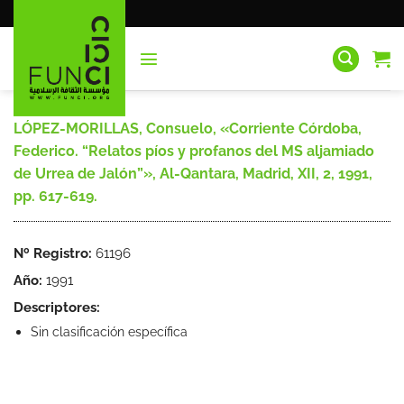
Saltar
al
contenido
LÓPEZ-MORILLAS, Consuelo, «Corriente Córdoba,
Federico. “Relatos píos y profanos del MS aljamiado
de Urrea de Jalón”», Al-Qantara, Madrid, XII, 2, 1991,
pp. 617-619.
Nº Registro:
61196
Año:
1991
Descriptores:
Sin clasificación específica