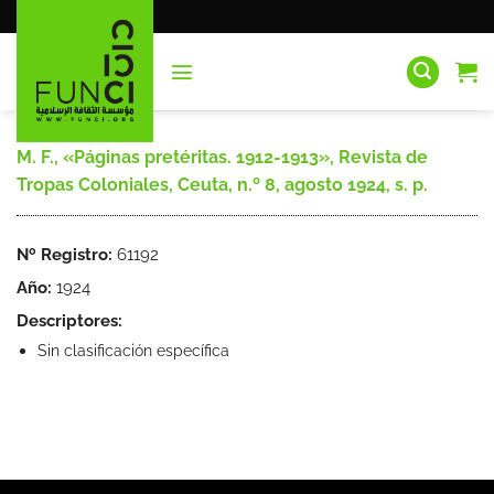
Saltar
al
contenido
M. F., «Páginas pretéritas. 1912-1913», Revista de
Tropas Coloniales, Ceuta, n.º 8, agosto 1924, s. p.
Nº Registro:
61192
Año:
1924
Descriptores:
Sin clasificación específica