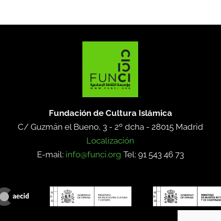
Fundación de Cultura Islámica
C/ Guzmán el Bueno, 3 - 2º dcha -
28015 Madrid
Localización
E-mail:
info@funci.org
Tel: 91 543 46 73