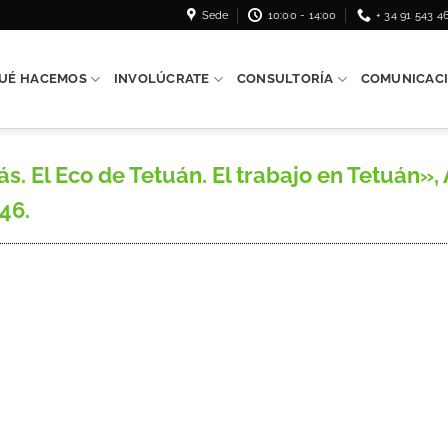
Sede
10:00 - 14:00
+ 34 91 543 4
UÉ HACEMOS
INVOLÚCRATE
CONSULTORÍA
COMUNICAC
ás. El Eco de Tetuán. El trabajo en Tetuán», 
46.