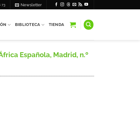
6 73
Newsletter
IÓN
BIBLIOTECA
TIENDA
África Española, Madrid, n.º