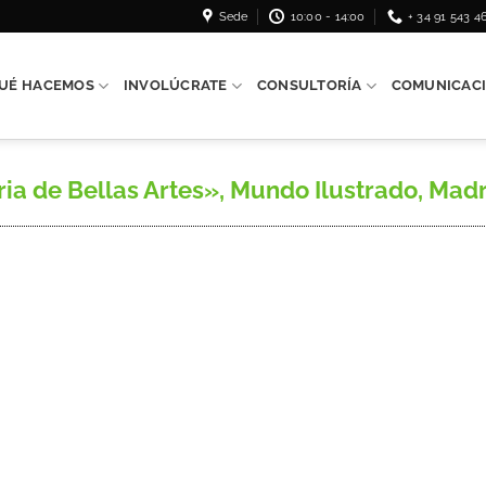
Sede
10:00 - 14:00
+ 34 91 543 4
UÉ HACEMOS
INVOLÚCRATE
CONSULTORÍA
COMUNICAC
ria de Bellas Artes», Mundo Ilustrado, Madri