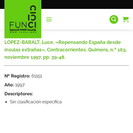
Saltar
al
contenido
LÓPEZ-BARALT, Luce, «Repensando España desde
ínsulas extrañas», Contracorrientes. Quimera, n.º 163,
noviembre 1997, pp. 39-48.
Nº Registro:
61151
Año:
1997
Descriptores:
Sin clasificación específica