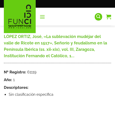
Saltar
al
contenido
LÓPEZ ORTIZ, José, «La sublevación mudéjar del
valle de Ricote en 1517», Señorío y feudalismo en la
Península Ibérica (ss. xii-xix), vol. III, Zaragoza,
Institución Fernando el Católico, 1...
Nº Registro:
61119
Año:
1
Descriptores:
Sin clasificación específica