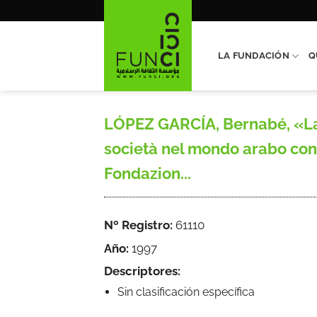
Saltar
al
contenido
LA FUNDACIÓN
Q
LÓPEZ GARCÍA, Bernabé, «La c
società nel mondo arabo co
Fondazion...
Nº Registro:
61110
Año:
1997
Descriptores:
Sin clasificación específica