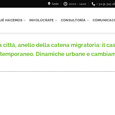
Sede
10:00 - 14:00
+ 34 91 543 4
UÉ HACEMOS
INVOLÚCRATE
CONSULTORÍA
COMUNICAC
ittà, anello della catena migratoria: il ca
ntemporaneo. Dinamiche urbane e cambiamen