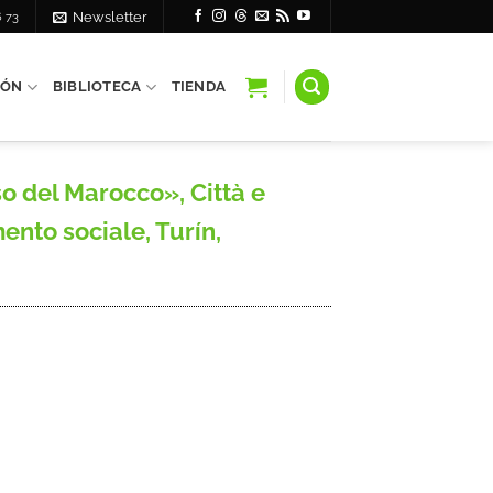
6 73
Newsletter
IÓN
BIBLIOTECA
TIENDA
so del Marocco», Città e
to sociale, Turín,