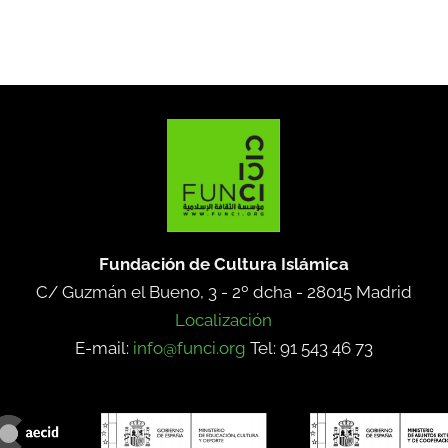
Fundación de Cultura Islámica
C/ Guzmán el Bueno, 3 - 2º dcha -
28015 Madrid
Localización
E-mail:
info@funci.org
Tel: 91 543 46 73