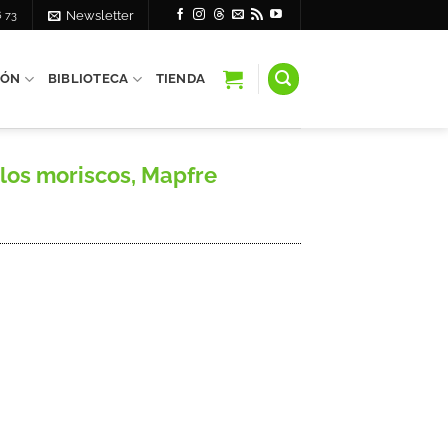
6 73
Newsletter
IÓN
BIBLIOTECA
TIENDA
los moriscos, Mapfre