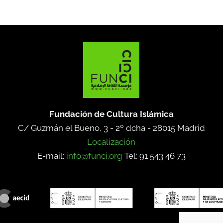
Fundación de Cultura Islámica
C/ Guzmán el Bueno, 3 - 2º dcha -
28015 Madrid
Localización
E-mail:
info@funci.org
Tel: 91 543 46 73