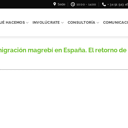
Sede
10:00 - 14:00
+ 34 91 543 4
UÉ HACEMOS
INVOLÚCRATE
CONSULTORÍA
COMUNICAC
gración magrebí en España. El retorno de 