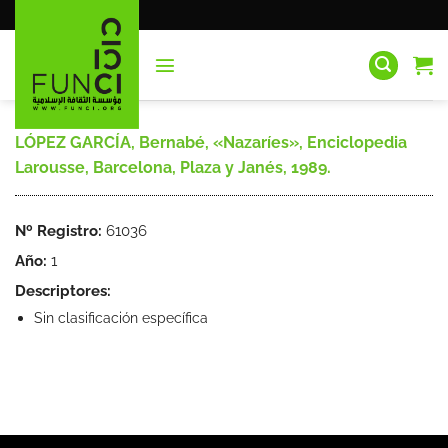
Saltar
al
contenido
LÓPEZ GARCÍA, Bernabé, «Nazaríes», Enciclopedia
Larousse, Barcelona, Plaza y Janés, 1989.
Nº Registro:
61036
Año:
1
Descriptores:
Sin clasificación específica