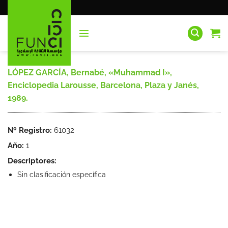
Saltar
al
contenido
LÓPEZ GARCÍA, Bernabé, «Muhammad I»,
Enciclopedia Larousse, Barcelona, Plaza y Janés,
1989.
Nº Registro:
61032
Año:
1
Descriptores:
Sin clasificación específica