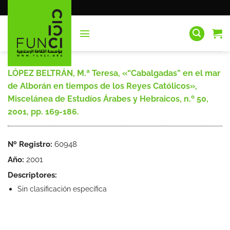
Saltar
al
contenido
LÓPEZ BELTRÁN, M.ª Teresa, «“Cabalgadas” en el mar
de Alborán en tiempos de los Reyes Católicos»,
Miscelánea de Estudíos Árabes y Hebraicos, n.º 50,
2001, pp. 169-186.
Nº Registro:
60948
Año:
2001
Descriptores:
Sin clasificación específica