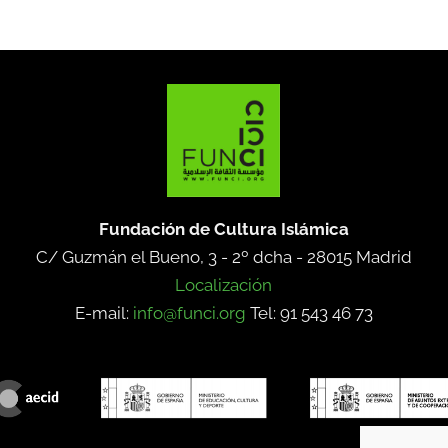
Fundación de Cultura Islámica
C/ Guzmán el Bueno, 3 - 2º dcha -
28015 Madrid
Localización
E-mail:
info@funci.org
Tel: 91 543 46 73