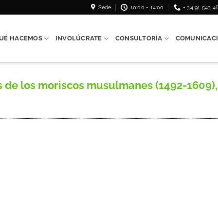
Sede
10:00 - 14:00
+ 34 91 543 4
UÉ HACEMOS
INVOLÚCRATE
CONSULTORÍA
COMUNICAC
de los moriscos musulmanes (1492-1609),