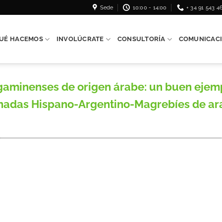
Sede
10:00 - 14:00
+ 34 91 543 4
UÉ HACEMOS
INVOLÚCRATE
CONSULTORÍA
COMUNICAC
rgaminenses de origen árabe: un buen ejemp
nadas Hispano-Argentino-Magrebíes de arab