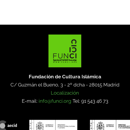
Fundación de Cultura Islámica
C/ Guzmán el Bueno, 3 - 2º dcha -
28015 Madrid
Localización
E-mail:
info@funci.org
Tel: 91 543 46 73