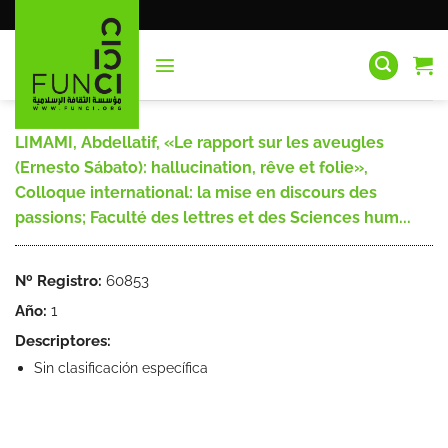
Saltar
al
contenido
LIMAMI, Abdellatif, «Le rapport sur les aveugles
(Ernesto Sábato): hallucination, rêve et folie»,
Colloque international: la mise en discours des
passions; Faculté des lettres et des Sciences hum...
Nº Registro:
60853
Año:
1
Descriptores:
Sin clasificación específica