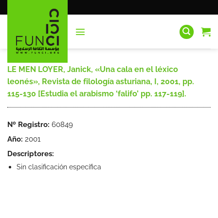
Saltar
al
contenido
LE MEN LOYER, Janick, «Una cala en el léxico
leonés», Revista de filología asturiana, I, 2001, pp.
115-130 [Estudia el arabismo ‘falifo’ pp. 117-119].
Nº Registro:
60849
Año:
2001
Descriptores:
Sin clasificación específica