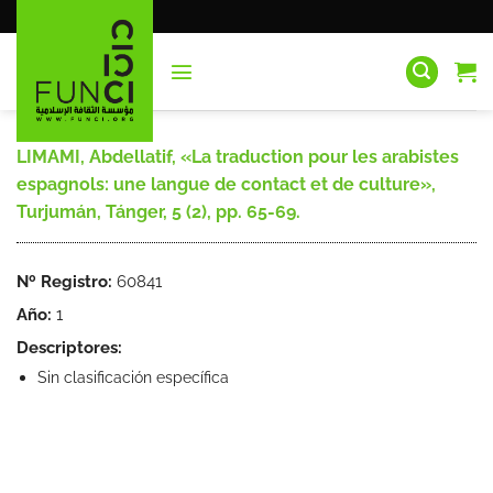
Saltar
al
contenido
LIMAMI, Abdellatif, «La traduction pour les arabistes
espagnols: une langue de contact et de culture»,
Turjumán, Tánger, 5 (2), pp. 65-69.
Nº Registro:
60841
Año:
1
Descriptores:
Sin clasificación específica