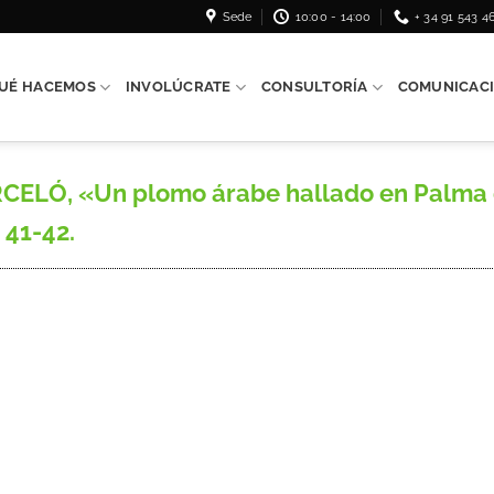
Sede
10:00 - 14:00
+ 34 91 543 4
UÉ HACEMOS
INVOLÚCRATE
CONSULTORÍA
COMUNICAC
ELÓ, «Un plomo árabe hallado en Palma de
. 41-42.