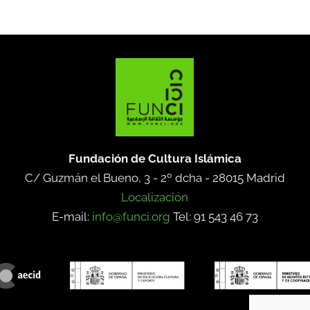
Fundación de Cultura Islámica
C/ Guzmán el Bueno, 3 - 2º dcha -
28015 Madrid
Localización
E-mail:
info@funci.org
Tel: 91 543 46 73