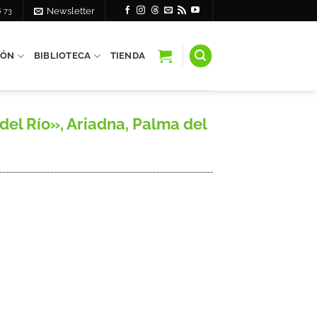
6 73
Newsletter
IÓN
BIBLIOTECA
TIENDA
l Río», Ariadna, Palma del