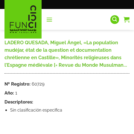
Saltar
al
contenido
LADERO QUESADA, Miguel Ángel, «La population
mudéjar, état de la question et documentation
chrétienne en Castille», Minorités religieuses dans
l’Espagne médiévale [= Revue du Monde Musulman...
Nº Registro:
60729
Año:
1
Descriptores:
Sin clasificación específica