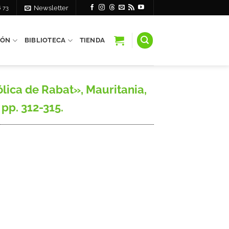
6 73
Newsletter
IÓN
BIBLIOTECA
TIENDA
lica de Rabat», Mauritania,
 pp. 312-315.