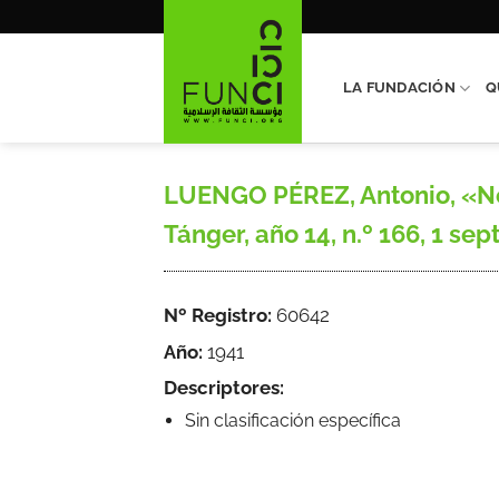
Saltar
al
contenido
LA FUNDACIÓN
Q
LUENGO PÉREZ, Antonio, «Not
Tánger, año 14, n.º 166, 1 sep
Nº Registro:
60642
Año:
1941
Descriptores:
Sin clasificación específica