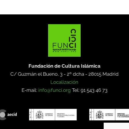
Fundación de Cultura Islámica
C/ Guzmán el Bueno, 3 - 2º dcha -
28015 Madrid
Localización
E-mail:
info@funci.org
Tel: 91 543 46 73