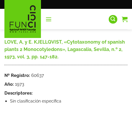
Saltar
al
contenido
LOVE, A, y E. KJELLQVIST, «Cytotaxonomy of spanish
plants 2 Monocotyledons», Lagascalia, Sevilla, n.º 2,
1973, vol. 3, pp. 147-182.
Nº Registro:
60637
Año:
1973
Descriptores:
Sin clasificación específica