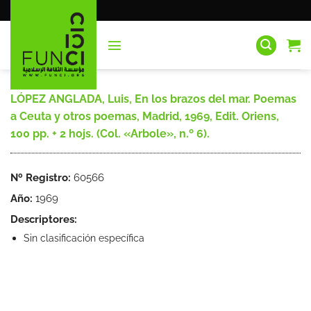
Saltar
al
contenido
LÓPEZ ANGLADA, Luis, En los brazos del mar. Poemas
a Ceuta y otros poemas, Madrid, 1969, Edit. Oriens,
100 pp. + 2 hojs. (Col. «Arbole», n.º 6).
Nº Registro:
60566
Año:
1969
Descriptores:
Sin clasificación específica