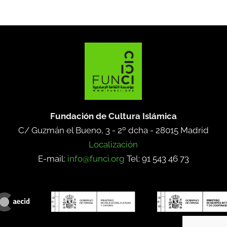
Fundación de Cultura Islámica
C/ Guzmán el Bueno, 3 - 2º dcha -
28015 Madrid
Localización
E-mail:
info@funci.org
Tel: 91 543 46 73