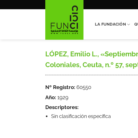
Saltar
al
contenido
LA FUNDACIÓN
Q
LÓPEZ, Emilio L., «Septiembr
Coloniales, Ceuta, n.º 57, se
Nº Registro:
60550
Año:
1929
Descriptores:
Sin clasificación específica