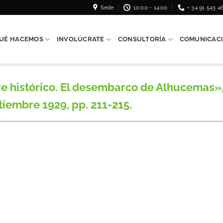
Sede
10:00 - 14:00
+ 34 91 543 4
UÉ HACEMOS
INVOLÚCRATE
CONSULTORÍA
COMUNICAC
e histórico. El desembarco de Alhucemas», 
ptiembre 1929, pp. 211-215.