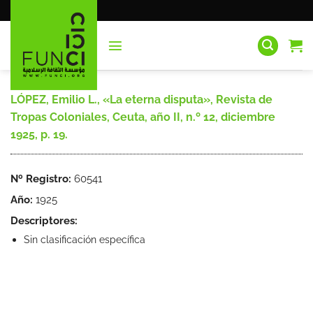
Saltar
al
contenido
LÓPEZ, Emilio L., «La eterna disputa», Revista de
Tropas Coloniales, Ceuta, año II, n.º 12, diciembre
1925, p. 19.
Nº Registro:
60541
Año:
1925
Descriptores:
Sin clasificación específica