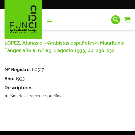
Saltar
al
contenido
LÓPEZ, Atanasio, «Arabistas españoles», Mauritania,
Tánger, año 6, n.º 69, 1 agosto 1933, pp. 230-232.
Nº Registro:
60517
Año:
1933
Descriptores:
Sin clasificación específica