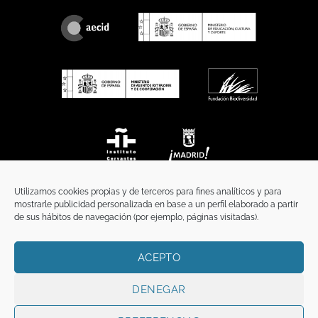
Utilizamos cookies propias y de terceros para fines analíticos y para
mostrarle publicidad personalizada en base a un perfil elaborado a partir
de sus hábitos de navegación (por ejemplo, páginas visitadas).
ACEPTO
INICIO
COMUNICACIÓN
CONTACTO
AVISO LEGAL
POLÍTICA DE PRIVACIDAD
POLÍTICA DE COOKIES
TÉRMINOS Y CONDICIONES
DENEGAR
Copyright 2026 ©
Funci
FUNCI es titular de los derechos de propiedad