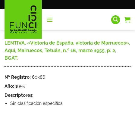
Saltar
al
contenido
LENTIVA, «Victoria de España, victoria de Marruecos»,
Aquí, Marruecos, Tetuán, n.º 16, marzo 1955, p. 2,
BGAT.
Nº Registro:
60386
Año:
1955
Descriptores:
Sin clasificación específica