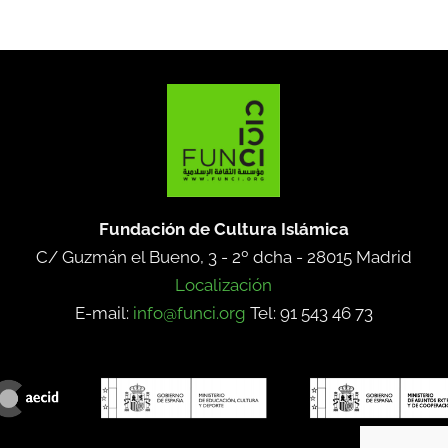
Fundación de Cultura Islámica
C/ Guzmán el Bueno, 3 - 2º dcha -
28015 Madrid
Localización
E-mail:
info@funci.org
Tel: 91 543 46 73