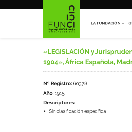
Saltar
al
contenido
LA FUNDACIÓN
Q
«LEGISLACIÓN y Jurispruden
1904», África Española, Madri
Nº Registro:
60378
Año:
1915
Descriptores:
Sin clasificación específica