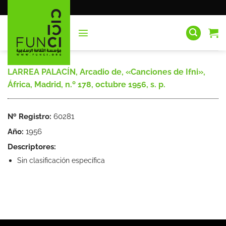
Saltar
al
contenido
LARREA PALACÍN, Arcadio de, «Canciones de Ifni»,
África, Madrid, n.º 178, octubre 1956, s. p.
Nº Registro:
60281
Año:
1956
Descriptores:
Sin clasificación específica