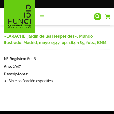
Saltar
al
contenido
«LARACHE, jardín de las Hespérides», Mundo
Ilustrado, Madrid, mayo 1947, pp. 184-185, fots., BNM.
Nº Registro:
60261
Año:
1947
Descriptores:
Sin clasificación específica